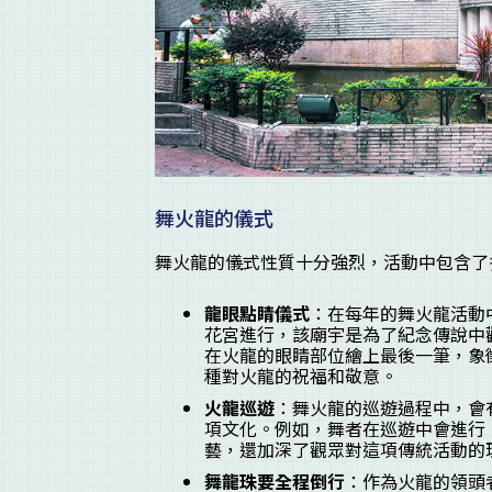
舞火龍的儀式
舞火龍的儀式性質十分強烈，活動中包含了
龍眼點睛儀式
：在每年的舞火龍活動
花宮進行，該廟宇是為了紀念傳說中
在火龍的眼睛部位繪上最後一筆，象
種對火龍的祝福和敬意。
火龍巡遊
：舞火龍的巡遊過程中，會
項文化。例如，舞者在巡遊中會進行
藝，還加深了觀眾對這項傳統活動的
舞龍珠要全程倒行
：作為火龍的領頭