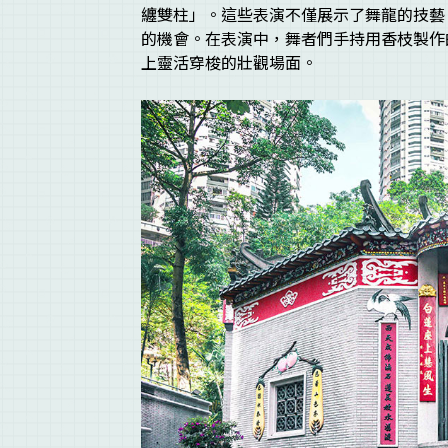
纏雙柱」。這些表演不僅展示了舞龍的技藝
的機會。在表演中，舞者們手持用香枝製作
上靈活穿梭的壯觀場面。