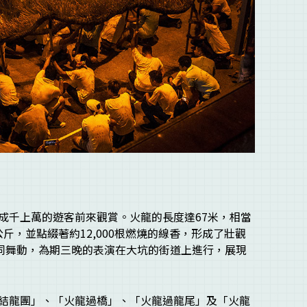
成千上萬的遊客前來觀賞。火龍的長度達67米，相當
公斤，並點綴著約12,000根燃燒的線香，形成了壯觀
共同舞動，為期三晚的表演在大坑的街道上進行，展現
結龍團」、「火龍過橋」、「火龍過龍尾」及「火龍