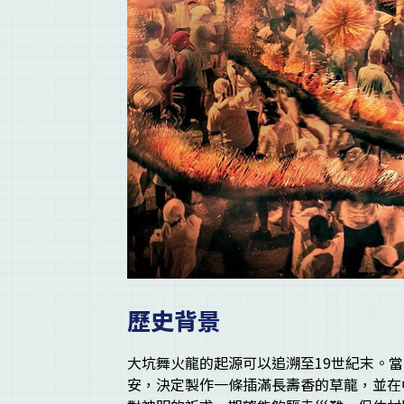
歷史背景
大坑舞火龍的起源可以追溯至19世紀末。
安，決定製作一條插滿長壽香的草龍，並在