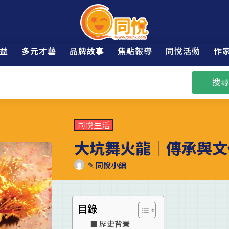
益
多元才藝
品牌故事
焦點報導
同悅活動
作
搜尋
同悅生活
大坑舞火龍｜傳承與文
✎
同悅小編
目錄
歷史背景