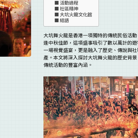
活動過程
社區精神
大坑火龍文化館
結語
大坑舞火龍是香港一項獨特的傳統民俗活動
逢中秋佳節，這項盛事吸引了數以萬計的遊
一場視覺盛宴，更是融入了歷史、傳說與社
產。本文將深入探討大坑舞火龍的歷史背景
傳統活動的豐富內涵。