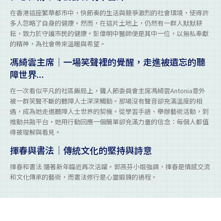
在香港這座繁華都市中，快節奏的生活與競爭激烈的社會環境，使得許
多人忽略了自身的健康。然而，在這片土地上，仍然有一群人默默耕
耘，致力於守護市民的健康。彭偉明中醫師便是其中一位，以無私奉獻
的精神，為社會帶來溫暖與希望。
馮綺雲主席｜一場笑聲裡的覺醒，走進被遺忘的聽
障世界...
在一次看似平凡的社區飯局上，聾人節委員會主席馮綺雲Antonia意外
被一群笑聲不斷的聽障人士深深觸動。那場沒有聲音卻充滿溫度的相
遇，成為她走進聽障人士世界的契機。從學習手語、舉辦藝術活動，到
推動共融平台，她用行動回應一個簡單卻充滿力量的信念：每個人都值
得被理解與看見。
揮春與書法｜傳統文化的堅持與詩意
揮春和書法 隨著新年臨近再次活躍。郭燕芬小姐強調，揮春是情感交流
和文化傳承的藝術，而書法修行是心靈鍛鍊的過程。