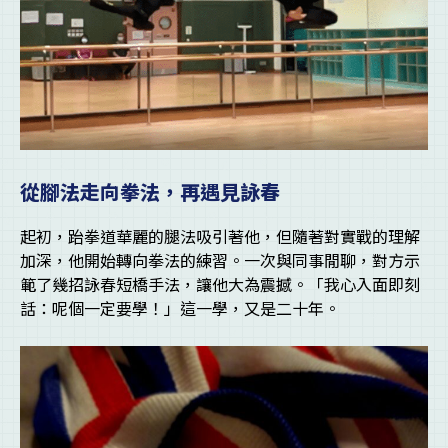
從腳法走向拳法，再遇見詠春
起初，跆拳道華麗的腿法吸引著他，但隨著對實戰的理解
加深，他開始轉向拳法的練習。一次與同事閒聊，對方示
範了幾招詠春短橋手法，讓他大為震撼。「我心入面即刻
話：呢個一定要學！」這一學，又是二十年。