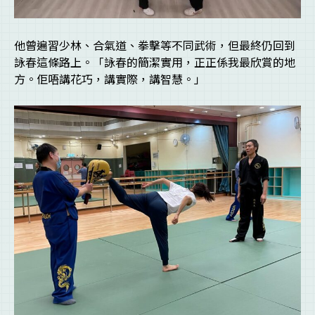
他曾遍習少林、合氣道、拳擊等不同武術，但最終仍回到
詠春這條路上。「詠春的簡潔實用，正正係我最欣賞的地
方。佢唔講花巧，講實際，講智慧。」