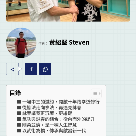
黃紹堅 Steven
作者：
目錄
一場中三的邀約，開啟十年跆拳道修行
從腳法走向拳法，再遇見詠春
詠春讓我更沉著、更謙遜
氣功與詠春的結合：從內而外的提升
剛柔並濟，是一種人生智慧
以武術為橋，傳承與啟發新一代