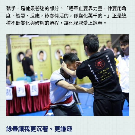
黐手，是他最著迷的部分。「唔單止要靠力量，仲要用角
度、智慧、反應，詠春係活的，係變化萬千的。」正是這
種不斷變化與破解的過程，讓他深深愛上詠春。
詠春讓我更沉著、更謙遜