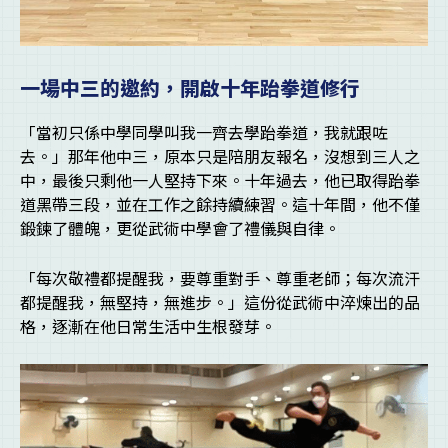
一場中三的邀約，開啟十年跆拳道修行
「當初只係中學同學叫我一齊去學跆拳道，我就跟咗
去。」那年他中三，原本只是陪朋友報名，沒想到三人之
中，最後只剩他一人堅持下來。十年過去，他已取得跆拳
道黑帶三段，並在工作之餘持續練習。這十年間，他不僅
鍛鍊了體魄，更從武術中學會了禮儀與自律。
「每次敬禮都提醒我，要尊重對手、尊重老師；每次流汗
都提醒我，無堅持，無進步。」這份從武術中淬煉出的品
格，逐漸在他日常生活中生根發芽。