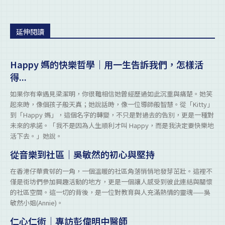
延伸閱讀
Happy 媽的快樂哲學｜用一生告訴我們，怎樣活
得...
如果你有幸遇見梁潔明，你很難相信她曾經歷過如此沉重與痛楚。她笑
起來時，像個孩子般天真；她說話時，像一位導師般智慧。從「Kitty」
到「Happy 媽」，這個名字的轉變，不只是對過去的告別，更是一種對
未來的承諾。「我不是因為人生順利才叫 Happy，而是我決定要快樂地
活下去。」她說。
從音樂到社區｜吳敏然的初心與堅持
在香港仔華貴邨的一角，一個溫暖的社區角落悄悄地發芽茁壯。這裡不
僅是街坊們參加興趣活動的地方，更是一個讓人感受到彼此連結與關懷
的社區空間。這一切的背後，是一位對教育與人充滿熱情的靈魂——吳
敏然小姐(Annie)。
仁心仁術｜專訪彭偉明中醫師