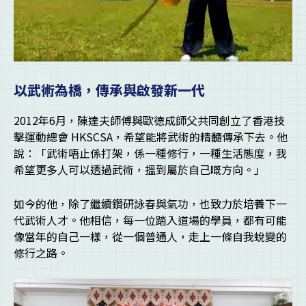
以武術為橋，傳承與啟發新一代
2012年6月，陳達夫師傅與歐德成師父共同創立了香港技
擊運動總會 HKSCSA，希望能將武術的精髓傳承下去。他
說：「武術唔止係打架，係一種修行，一種生活態度，我
希望更多人可以透過武術，搵到屬於自己嘅方向。」
如今的他，除了繼續鑽研詠春與氣功，也致力於培養下一
代武術人才。他相信，每一位踏入道場的學員，都有可能
像當年的自己一樣，從一個普通人，走上一條自我蛻變的
修行之路。