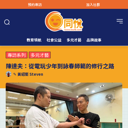
預約專訪
加入社群
教育領航
社會公益
多元才藝
品牌故事
專訪系列
多元才藝
陳達夫：從電玩少年到詠春師範的修行之路
✎
黃紹堅 Steven