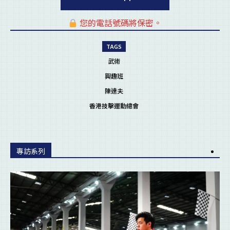
您的電話號碼將保密。
pl
TAGS
武術
興趣班
陳達夫
香港技擊運動總會
專訪系列