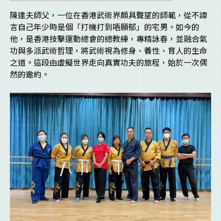
陳達夫師父，一位在香港武術界頗具聲望的師範，從不諱
言自己年少時是個「打機打到唔願郁」的宅男。如今的
他，是香港技擊運動總會的總教練，專精詠春，並融合氣
功與多派武術哲理，將武術視為修身、養性、育人的生命
之道。這段由虛擬世界走向真實功夫的旅程，始於一次偶
然的邀約。