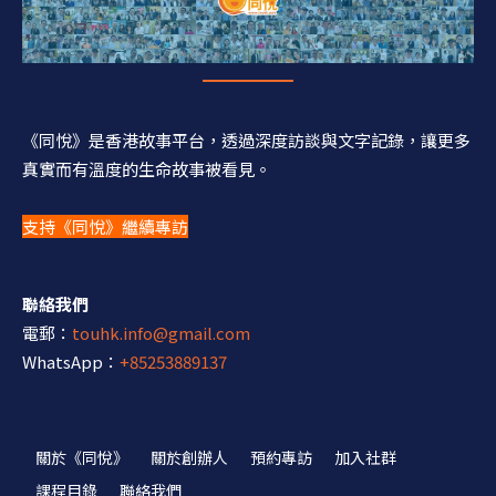
《同悅》是香港故事平台，透過深度訪談與文字記錄，讓更多
真實而有溫度的生命故事被看見。
支持《同悅》繼續專訪
聯絡我們
電郵：
touhk.info@gmail.com
WhatsApp：
+85253889137
關於《同悅》
關於創辦人
預約專訪
加入社群
課程目錄
聯絡我們